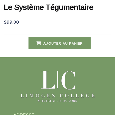
Le Système Tégumentaire
$
99.00
AJOUTER AU PANIER
quantité
de
Le
système
tégumentaire