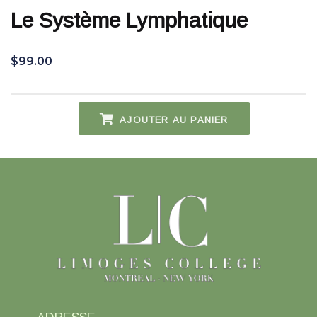
Le Système Lymphatique
$
99.00
AJOUTER AU PANIER
quantité
de
Le
système
lymphatique