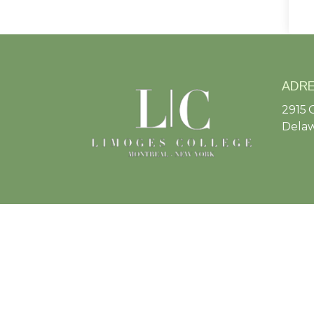
ADR
2915 
Delaw