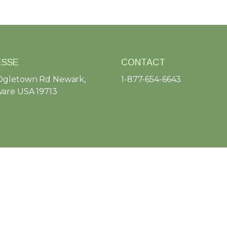
ESSE
CONTACT
Ogletown Rd Newark,
1-877-654-6643
are USA 19713