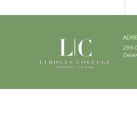
ADR
2915 
Delaw