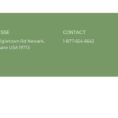
ESSE
CONTACT
Ogletown Rd Newark,
1-877-654-6643
are USA 19713