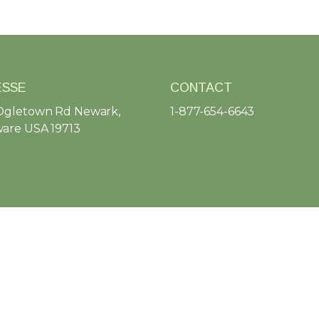
ESSE
CONTACT
Ogletown Rd Newark,
1-877-654-6643
are USA 19713