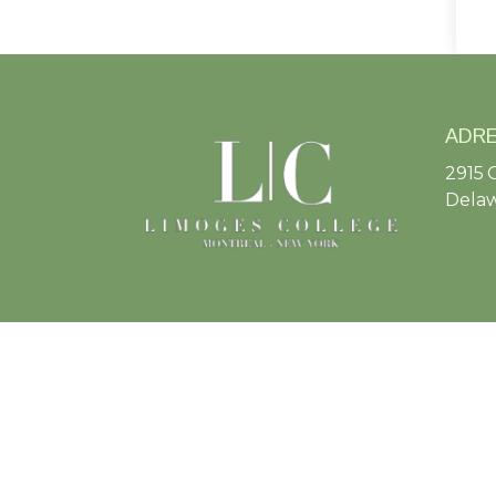
ADR
2915 
Delaw