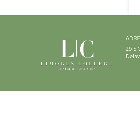
ADR
2915 
Delaw