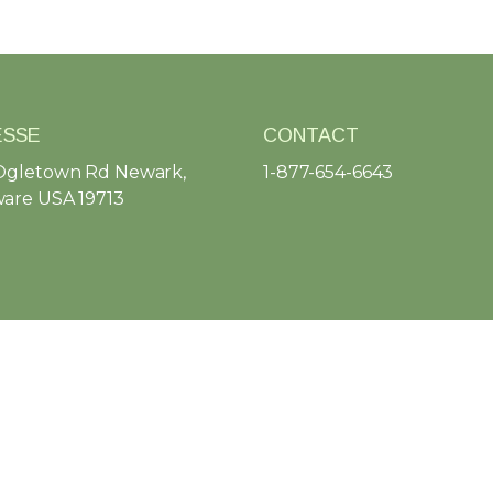
ESSE
CONTACT
Ogletown Rd Newark,
1-877-654-6643
are USA 19713