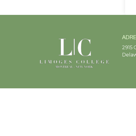
ADR
2915 
Delaw