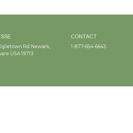
ESSE
CONTACT
Ogletown Rd Newark,
1-877-654-6643
are USA 19713