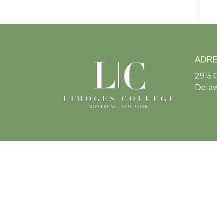
ADR
2915 
Delaw