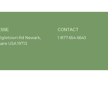
ESSE
CONTACT
Ogletown Rd Newark,
1-877-654-6643
are USA 19713