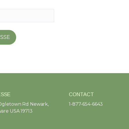
ASSE
ESSE
CONTACT
Ogletown Rd Newark,
1-877-654-6643
are USA 19713