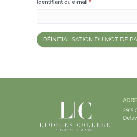
Obligatoire
Identifiant ou e-mail
*
RÉINITIALISATION DU MOT DE P
ADR
2915 
Delaw